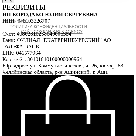
РЕКВИЗИТЫ
ИП БОРОДАКО ЮЛИЯ СЕРГЕЕВНА
ИНН: 740103326707
РЕКВИЗИТЫ
ПОЛИТИКА КОНФИДЕНЦИАЛЬНОСТИ
САЙТ СОЗДАН В BLK AGENCY
Счёт: 40802810238040006584
Банк: ФИЛИАЛ "ЕКАТЕРИНБУРГСКИЙ" АО
"АЛЬФА-БАНК"
БИК: 046577964
Кор. счёт: 30101810100000000964
Юр. адрес: ул. Коммунистическая, д. 26, кв./оф. 83,
Челябинская область, р-н Ашинский, г. Аша